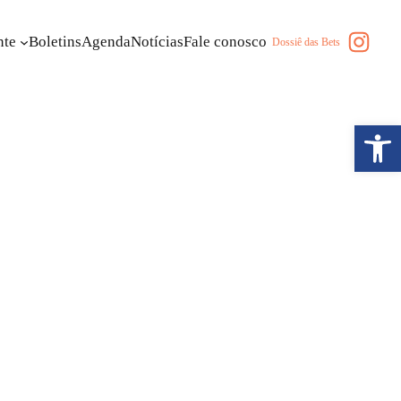
Insta
nte
Boletins
Agenda
Notícias
Fale conosco
Dossiê das Bets
Abrir a