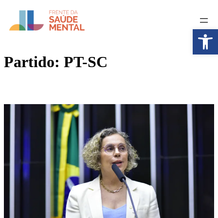
Pular
para
o
Abrir a
conteúdo
Partido:
PT-SC