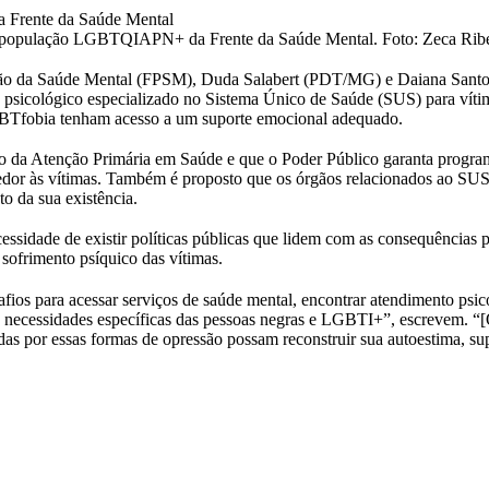
 população LGBTQIAPN+ da Frente da Saúde Mental. Foto: Zeca Rib
moção da Saúde Mental (FPSM), Duda Salabert (PDT/MG) e Daiana Sant
 psicológico especializado no Sistema Único de Saúde (SUS) para vítim
LGBTfobia tenham acesso a um suporte emocional adequado.
to da Atenção Primária em Saúde e que o Poder Público garanta progr
lhedor às vítimas. Também é proposto que os órgãos relacionados ao 
o da sua existência.
cessidade de existir políticas públicas que lidem com as consequências
sofrimento psíquico das vítimas.
ios para acessar serviços de saúde mental, encontrar atendimento psico
às necessidades específicas das pessoas negras e LGBTI+”, escrevem. “[
as por essas formas de opressão possam reconstruir sua autoestima, su