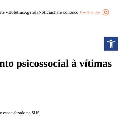
Insta
nte
Boletins
Agenda
Notícias
Fale conosco
Dossiê das Bets
Abrir a
o psicossocial à vítimas
to especializado no SUS