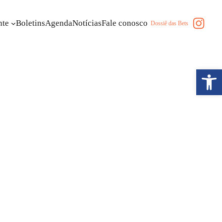
Insta
nte
Boletins
Agenda
Notícias
Fale conosco
Dossiê das Bets
Abrir a