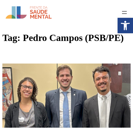
Pular
para
o
Abrir a
conteúdo
Tag:
Pedro Campos (PSB/PE)