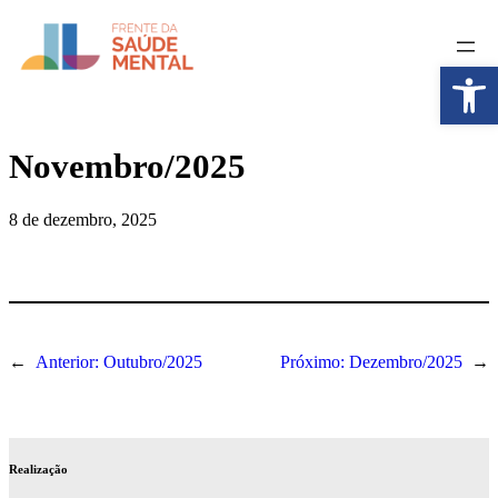
Pular
para
o
Abrir a
conteúdo
Novembro/2025
8 de dezembro, 2025
←
Anterior:
Outubro/2025
Próximo:
Dezembro/2025
→
Realização