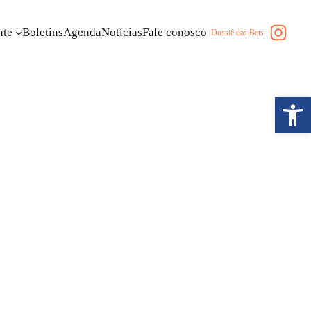
Insta
nte
Boletins
Agenda
Notícias
Fale conosco
Dossiê das Bets
Abrir a